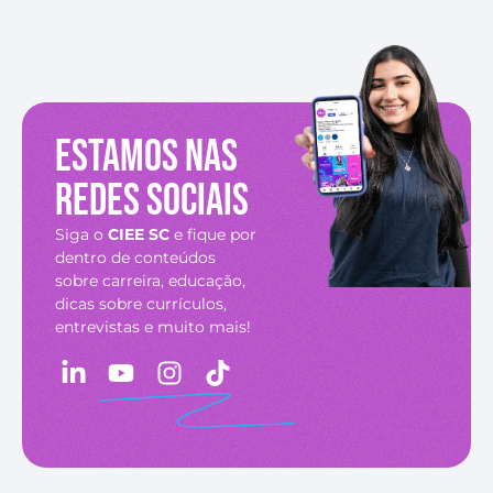
Estamos nas
redes sociais
Siga o
CIEE SC
e fique por
dentro de conteúdos
sobre carreira, educação,
dicas sobre currículos,
entrevistas e muito mais!