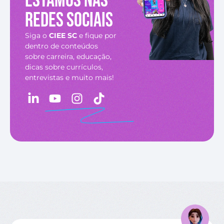
Estamos nas
redes sociais
Siga o
CIEE SC
e fique por
dentro de conteúdos
sobre carreira, educação,
dicas sobre currículos,
entrevistas e muito mais!