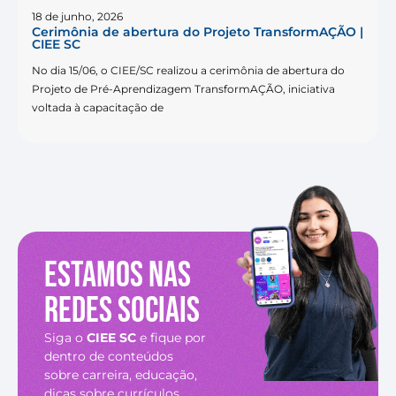
18 de junho, 2026
Cerimônia de abertura do Projeto TransformAÇÃO |
CIEE SC
No dia 15/06, o CIEE/SC realizou a cerimônia de abertura do
Projeto de Pré-Aprendizagem TransformAÇÃO, iniciativa
voltada à capacitação de
Estamos nas
redes sociais
Siga o
CIEE SC
e fique por
dentro de conteúdos
sobre carreira, educação,
dicas sobre currículos,