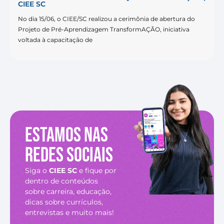
CIEE SC
No dia 15/06, o CIEE/SC realizou a cerimônia de abertura do
Projeto de Pré-Aprendizagem TransformAÇÃO, iniciativa
voltada à capacitação de
Estamos nas
redes sociais
Siga o
CIEE SC
e fique por
dentro de conteúdos
sobre carreira, educação,
dicas sobre currículos,
entrevistas e muito mais!