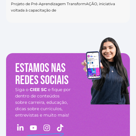
Projeto de Pré-Aprendizagem TransformAÇÃO, iniciativa
voltada à capacitação de
Estamos nas
redes sociais
Siga o
CIEE SC
e fique por
dentro de conteúdos
sobre carreira, educação,
dicas sobre currículos,
entrevistas e muito mais!