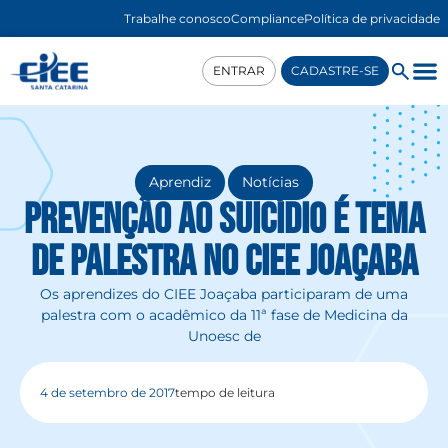
Trabalhe conosco
Compliance
Política de privacidade
ENTRAR
CADASTRE-SE
,
Aprendiz
Notícias
Prevenção ao Suicídio é tema
de palestra no CIEE Joaçaba
Os aprendizes do CIEE Joaçaba participaram de uma
palestra com o acadêmico da 11ª fase de Medicina da
Unoesc de
4 de setembro de 2017
tempo de leitura