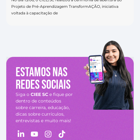
Projeto de Pré-Aprendizagem TransformAÇÃO, iniciativa
voltada à capacitação de
Estamos nas
redes sociais
Siga o
CIEE SC
e fique por
dentro de conteúdos
sobre carreira, educação,
dicas sobre currículos,
entrevistas e muito mais!