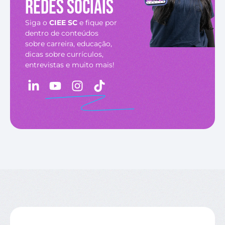
redes sociais
Siga o
CIEE SC
e fique por
dentro de conteúdos
sobre carreira, educação,
dicas sobre currículos,
entrevistas e muito mais!