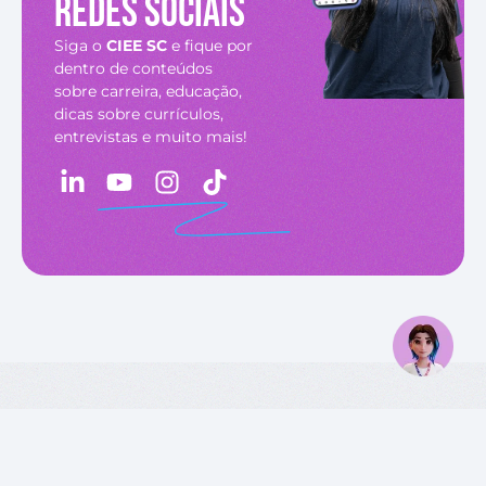
redes sociais
Siga o
CIEE SC
e fique por
dentro de conteúdos
sobre carreira, educação,
dicas sobre currículos,
entrevistas e muito mais!