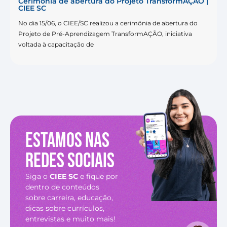
Cerimônia de abertura do Projeto TransformAÇÃO |
CIEE SC
No dia 15/06, o CIEE/SC realizou a cerimônia de abertura do
Projeto de Pré-Aprendizagem TransformAÇÃO, iniciativa
voltada à capacitação de
Estamos nas
redes sociais
Siga o
CIEE SC
e fique por
dentro de conteúdos
sobre carreira, educação,
dicas sobre currículos,
entrevistas e muito mais!