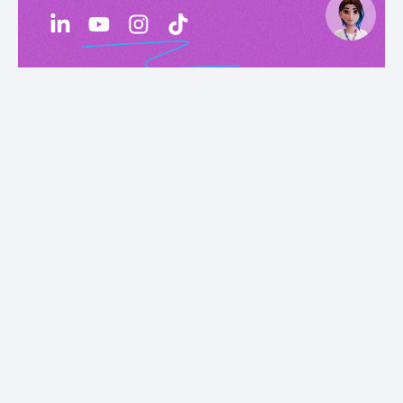
Fale com o CIEE SC
Entre em contato com a nossa equipe para
orientações, esclarecer dúvidas, conhecer iniciativas
e parcerias.