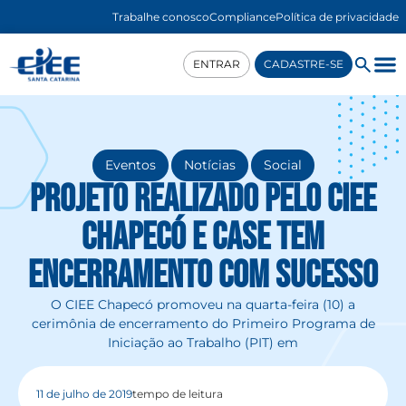
Trabalhe conosco
Compliance
Política de privacidade
ENTRAR
CADASTRE-SE
,
,
Eventos
Notícias
Social
Projeto realizado pelo CIEE
Chapecó e CASE tem
encerramento com sucesso
O CIEE Chapecó promoveu na quarta-feira (10) a
cerimônia de encerramento do Primeiro Programa de
Iniciação ao Trabalho (PIT) em
11 de julho de 2019
tempo de leitura