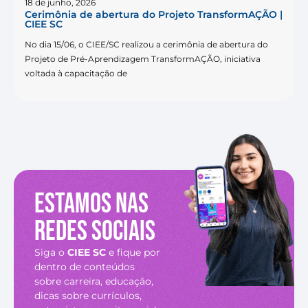
18 de junho, 2026
Cerimônia de abertura do Projeto TransformAÇÃO |
CIEE SC
No dia 15/06, o CIEE/SC realizou a cerimônia de abertura do
Projeto de Pré-Aprendizagem TransformAÇÃO, iniciativa
voltada à capacitação de
Estamos nas
redes sociais
Siga o
CIEE SC
e fique por
dentro de conteúdos
sobre carreira, educação,
dicas sobre currículos,