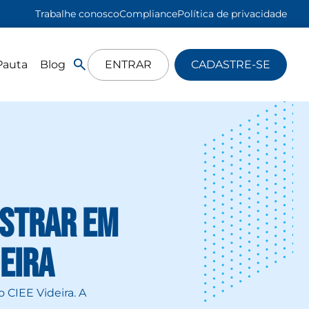
Trabalhe conosco
Compliance
Política de privacidade
Pauta
Blog
ENTRAR
CADASTRE-SE
estrar em
eira
o CIEE Videira. A