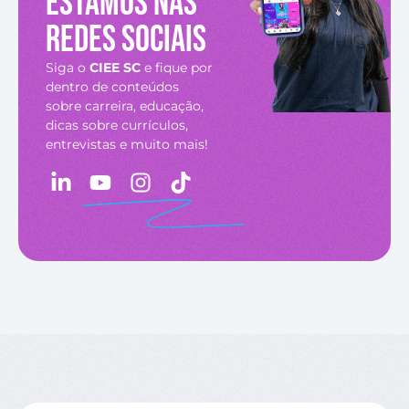
Estamos nas
redes sociais
Siga o
CIEE SC
e fique por
dentro de conteúdos
sobre carreira, educação,
dicas sobre currículos,
entrevistas e muito mais!