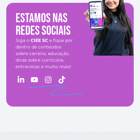
Estamos nas
redes sociais
Siga o
CIEE SC
e fique por
dentro de conteúdos
sobre carreira, educação,
dicas sobre currículos,
entrevistas e muito mais!