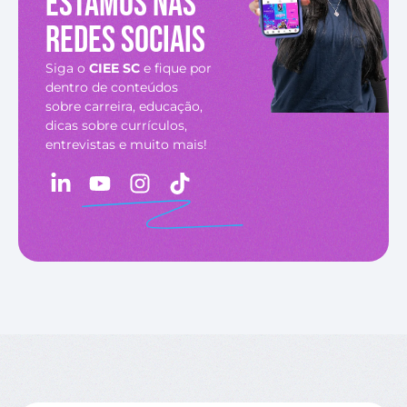
Estamos nas
redes sociais
Siga o
CIEE SC
e fique por
dentro de conteúdos
sobre carreira, educação,
dicas sobre currículos,
entrevistas e muito mais!