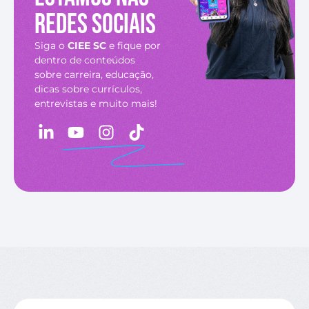
redes sociais
Siga o
CIEE SC
e fique por
dentro de conteúdos
sobre carreira, educação,
dicas sobre currículos,
entrevistas e muito mais!