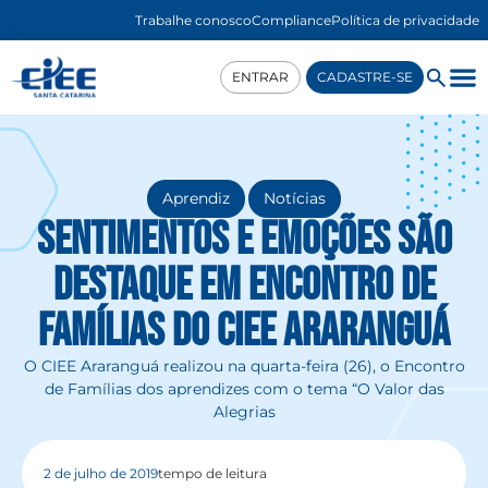
Trabalhe conosco
Compliance
Política de privacidade
ENTRAR
CADASTRE-SE
,
Aprendiz
Notícias
Sentimentos e emoções são
destaque em Encontro de
Famílias do CIEE Araranguá
O CIEE Araranguá realizou na quarta-feira (26), o Encontro
de Famílias dos aprendizes com o tema “O Valor das
Alegrias
2 de julho de 2019
tempo de leitura