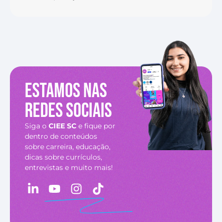
Estamos nas
redes sociais
Siga o
CIEE SC
e fique por
dentro de conteúdos
sobre carreira, educação,
dicas sobre currículos,
entrevistas e muito mais!