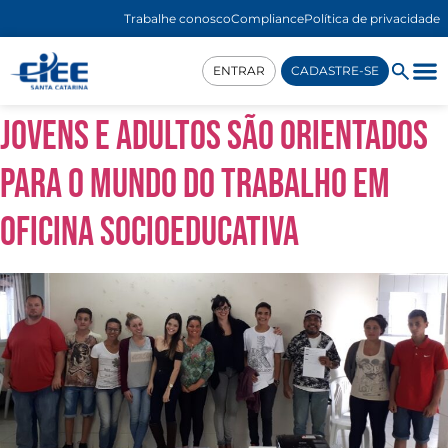
Trabalhe conosco
Compliance
Política de privacidade
ENTRAR
CADASTRE-SE
Jovens e adultos são orientados
para o Mundo do Trabalho em
Oficina Socioeducativa