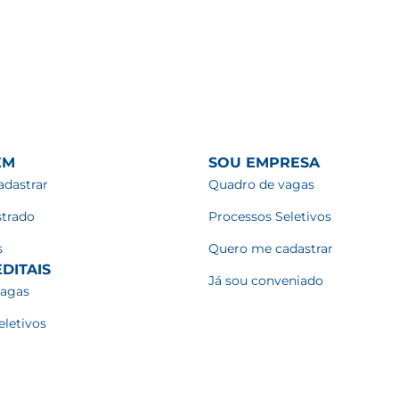
EM
SOU EMPRESA
dastrar
Quadro de vagas
strado
Processos Seletivos
s
Quero me cadastrar
DITAIS
Já sou conveniado
vagas
eletivos