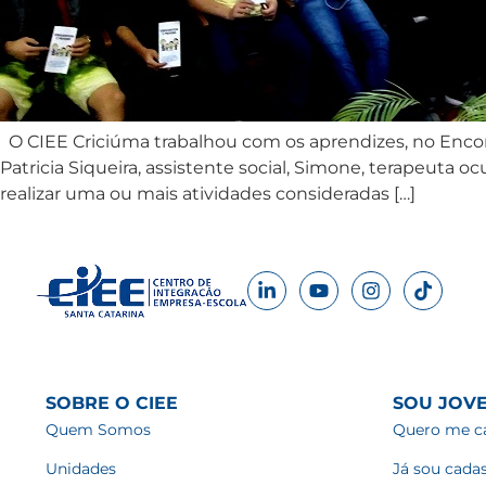
O CIEE Criciúma trabalhou com os aprendizes, no Encon
Patricia Siqueira, assistente social, Simone, terapeuta 
realizar uma ou mais atividades consideradas […]
SOBRE O CIEE
SOU JOV
Quem Somos
Quero me ca
Unidades
Já sou cada