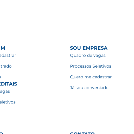
EM
SOU EMPRESA
dastrar
Quadro de vagas
strado
Processos Seletivos
s
Quero me cadastrar
DITAIS
Já sou conveniado
vagas
eletivos