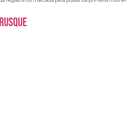
da região e foi marcada pela posse da primeira mulher
Brusque