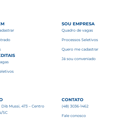
EM
SOU EMPRESA
dastrar
Quadro de vagas
strado
Processos Seletivos
s
Quero me cadastrar
DITAIS
Já sou conveniado
vagas
eletivos
O
CONTATO
 Dib Mussi, 473 – Centro
(48) 3036-1462
is/SC
Fale conosco