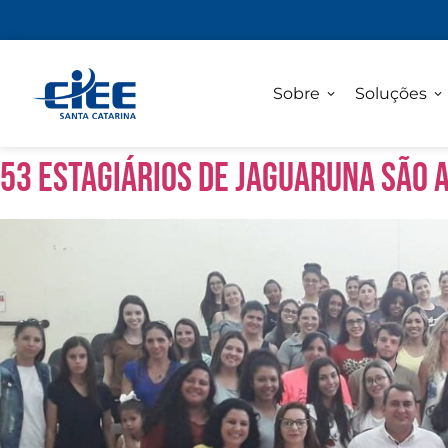
Sobre
Soluções
53 estagiários de Jaguaruna são