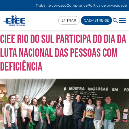
Trabalhe conosco
Compliance
Política de privacidade
ENTRAR
CADASTRE-SE
CIEE Rio do Sul participa do Dia da
Luta Nacional das Pessoas com
Deficiência