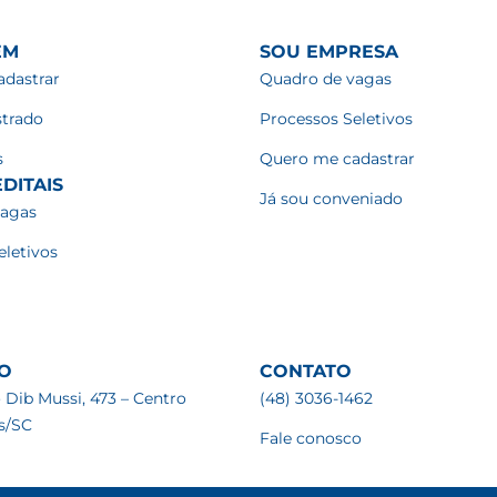
EM
SOU EMPRESA
dastrar
Quadro de vagas
strado
Processos Seletivos
s
Quero me cadastrar
DITAIS
Já sou conveniado
vagas
eletivos
O
CONTATO
 Dib Mussi, 473 – Centro
(48) 3036-1462
is/SC
Fale conosco