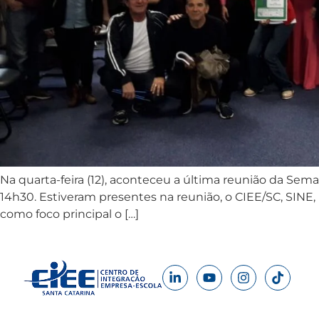
Na quarta-feira (12), aconteceu a última reunião da Sema
14h30. Estiveram presentes na reunião, o CIEE/SC, SINE
como foco principal o […]