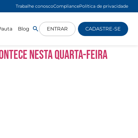
Trabalhe conosco
Compliance
Política de privacidade
Pauta
Blog
ENTRAR
CADASTRE-SE
contece nesta quarta-feira