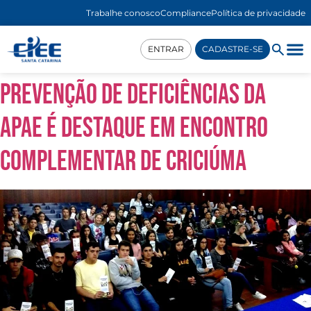
Trabalhe conosco
Compliance
Política de privacidade
ENTRAR
CADASTRE-SE
Prevenção de Deficiências da
APAE é destaque em Encontro
Complementar de Criciúma