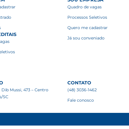
dastrar
Quadro de vagas
strado
Processos Seletivos
s
Quero me cadastrar
DITAIS
Já sou conveniado
vagas
eletivos
O
CONTATO
 Dib Mussi, 473 – Centro
(48) 3036-1462
is/SC
Fale conosco