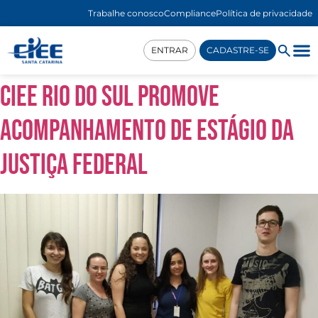
Trabalhe conosco
Compliance
Política de privacidade
ENTRAR
CADASTRE-SE
CIEE Rio do Sul promove
Acompanhamento de Estágio da
Justiça Federal