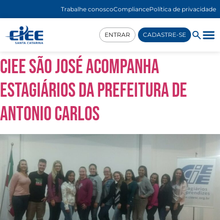
Trabalhe conosco
Compliance
Política de privacidade
ENTRAR
CADASTRE-SE
CIEE São José acompanha
estagiários da prefeitura de
Antonio Carlos