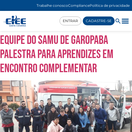
Trabalhe conosco
Compliance
Política de privacidade
ENTRAR
CADASTRE-SE
Equipe do SAMU de Garopaba
palestra para aprendizes em
Encontro Complementar