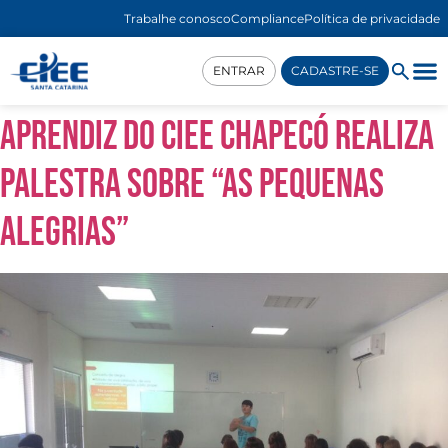
Trabalhe conosco
Compliance
Política de privacidade
ENTRAR
CADASTRE-SE
Aprendiz do CIEE Chapecó realiza
palestra sobre “As Pequenas
Alegrias”