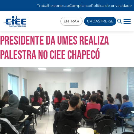
Trabalhe conosco
Compliance
Política de privacidade
ENTRAR
CADASTRE-SE
Presidente da UMES realiza
palestra no CIEE Chapecó