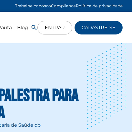
Trabalhe conosco
Compliance
Política de privacidade
Pauta
Blog
ENTRAR
CADASTRE-SE
palestra para
a
taria de Saúde do