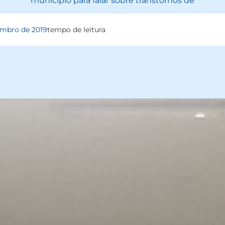
município para falar sobre transtornos de
embro de 2019
tempo de leitura