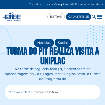
Trabalhe conosco
Compliance
Política de privacidade
ENTRAR
CADASTRE-SE
,
Notícias
Social
Turma do PIT realiza visita a
Uniplac
Na tarde de segunda-feira (7), a orientadora de
aprendizagem do CIEE Lages, Maris Regina, levou a turma
do Programa de
9 de maio de 2018
tempo de leitura