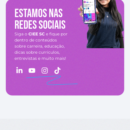
Estamos nas
redes sociais
Siga o
CIEE SC
e fique por
dentro de conteúdos
sobre carreira, educação,
dicas sobre currículos,
entrevistas e muito mais!