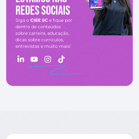
redes sociais
Siga o
CIEE SC
e fique por
dentro de conteúdos
sobre carreira, educação,
dicas sobre currículos,
entrevistas e muito mais!