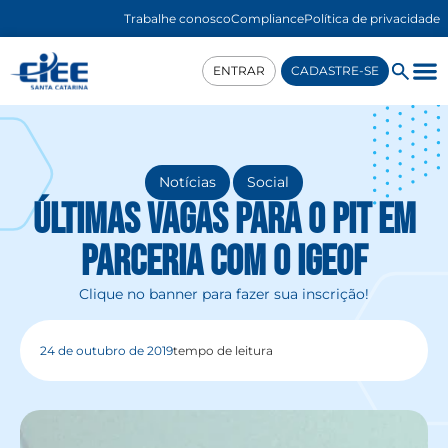
Trabalhe conosco
Compliance
Política de privacidade
ENTRAR
CADASTRE-SE
,
Notícias
Social
Últimas vagas para o PIT em
parceria com o IGEOF
Clique no banner para fazer sua inscrição!
24 de outubro de 2019
tempo de leitura