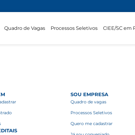
Quadro de Vagas
Processos Seletivos
CIEE/SC em 
EM
SOU EMPRESA
dastrar
Quadro de vagas
strado
Processos Seletivos
s
Quero me cadastrar
DITAIS
Já sou conveniado