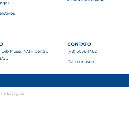
vagas
eletivos
O
CONTATO
 Dib Mussi, 473 – Centro
(48) 3036-1462
is/SC
Fale conosco
m e Estágios