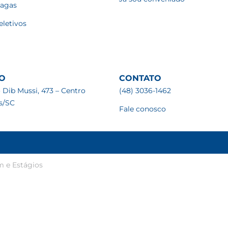
vagas
eletivos
O
CONTATO
 Dib Mussi, 473 – Centro
(48) 3036-1462
is/SC
Fale conosco
m e Estágios