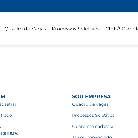
Quadro de Vagas
Processos Seletivos
CIEE/SC em 
EM
SOU EMPRESA
dastrar
Quadro de vagas
strado
Processos Seletivos
s
Quero me cadastrar
DITAIS
Já sou conveniado