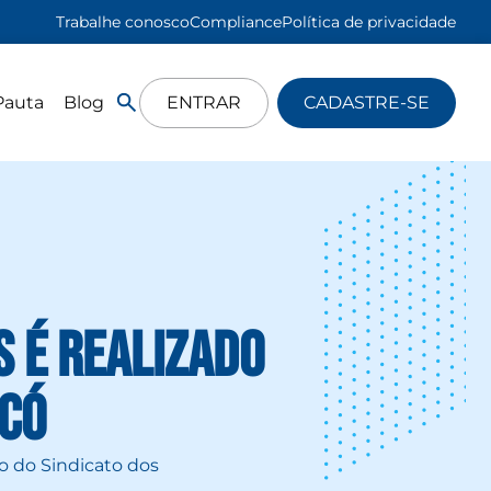
Trabalhe conosco
Compliance
Política de privacidade
Pauta
Blog
ENTRAR
CADASTRE-SE
s é realizado
ecó
io do Sindicato dos