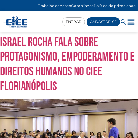
Trabalhe conosco
Compliance
Política de privacidade
ENTRAR
CADASTRE-SE
Israel Rocha fala sobre
protagonismo, empoderamento e
direitos humanos no CIEE
Florianópolis